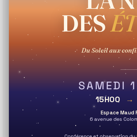
LA N
PRESQU'ILE GUERANDAISE
DES
ÉT
MENU
Du Soleil aux confi
Soirée du 6
décembre 2025
SAMEDI 
consacrée à la
15H00
→
Espace Maud 
Lune autour de
6 avenue des Colom
Conférence et observation du