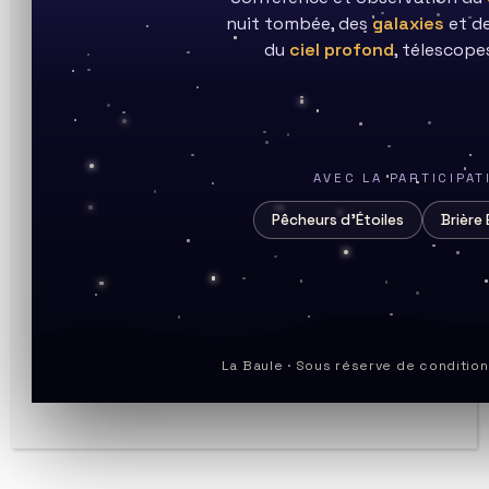
category:
de
publication :
nuit tombée, des
galaxies
et d
la
Les filaments et les
publication :
du
ciel profond
, télescopes
protubérances désignent en
réalité le même type de structure
solaire.Ces régions, caractérisées
AVEC LA PARTICIPA
par un champ magnétique
Pêcheurs d’Étoiles
Brière 
intense, sont visibles dans la raie
Hα car leur température…
Filaments
Continuer La Lecture
Et
La Baule · Sous réserve de conditio
Protubérances