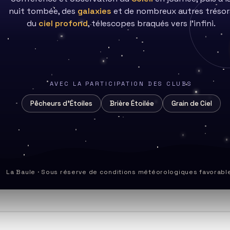
nuit tombée, des
galaxies
et de nombreux autres trésor
du
ciel profond
, télescopes braqués vers l’infini.
AVEC LA PARTICIPATION DES CLUBS
Commentaires
Pêcheurs d’Étoiles
Brière Étoilée
Grain de Ciel
0 commentaire
de
la
petit morceau de ciel dégagé. J'ai pri
publication :
cumulé 1h35ImageurC8 avec réducteur
La Baule · Sous réserve de conditions météorologiques favorabl