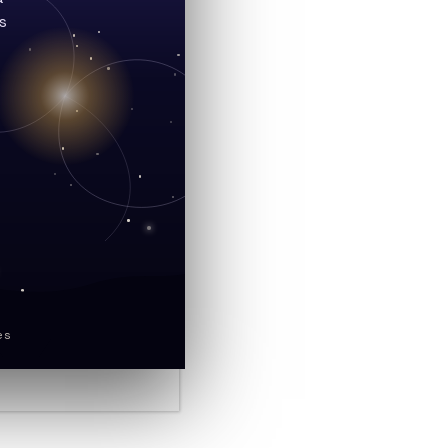
s
s 22 images de 300s et conservé 19
…
es