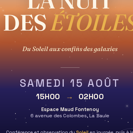
LA NUIT
DES
ÉTOILE
E
ASTROPHOGRAPHIE
ÉVÈNEMENTS
CLUB ASTRO L
Blog
Du Soleil aux confins des galaxies
>
PM
>
Mai
>
5
>
Astrophysique
>
Notre proche voisine.
SAMEDI 15 AOÛT
15H00
→
02H00
Espace Maud Fontenoy
aires
mmentaire
6 avenue des Colombes, La Baule
on :
Conférence et observation du
Soleil
en journée, puis à l