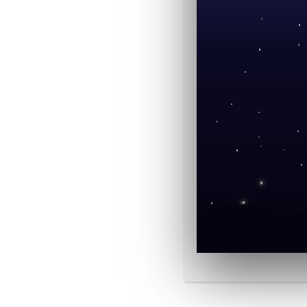
Notre-proche-voisine.rev4_
Télécharger
ÉTIQUETTES
:
NOTRE PROCHE VOISINE PROXIMA DU CENTAURE
VOUS DEVRIEZ ÉGALEMENT AIMER
Le vol parabolique Zéro G
Le Solei
13 mars 2025
Laisser un commentaire
Comment