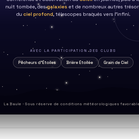
nuit tombée, des
galaxies
et de nombreux autres trésor
du
ciel profond
, télescopes braqués vers l’infini.
AVEC LA PARTICIPATION DES CLUBS
l par Hervé Le Hénaff
Mission Juice
Pêcheurs d’Étoiles
Brière Étoilée
Grain de Ciel
18 janvier 2026
5 mai 2024
La Baule · Sous réserve de conditions météorologiques favorabl