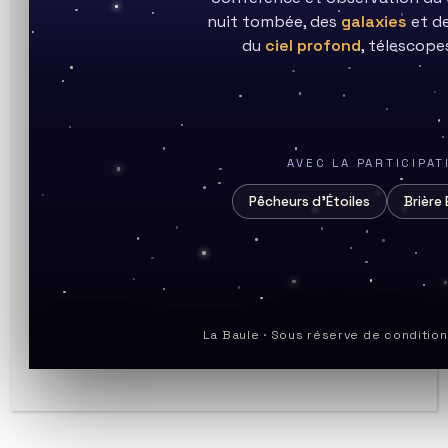
nuit tombée, des
galaxies
et d
du
ciel profond
, télescopes
AVEC LA PARTICIPA
Observation de la Lune le 22
Pêcheurs d’Étoiles
Brière 
novembre 2023
Auteur/autrice
Publication
Post
bruno
23 novembre 2023
Lune
de
publiée :
category:
Commentaires
0 commentaire
la
La Baule · Sous réserve de conditio
de
publication :
la
publication :
Date:2023-11-22 19:23:11

Distance: 366351Km
