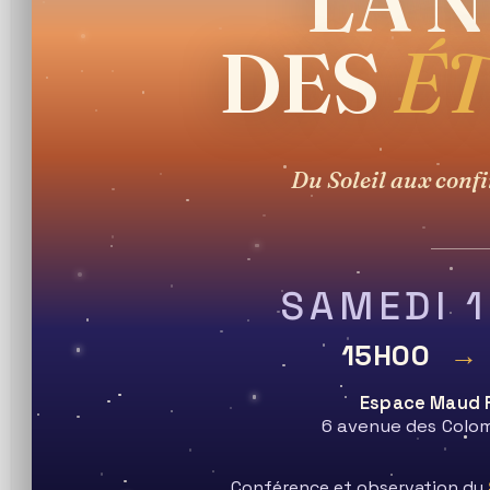
LA N
PRESQU'ILE GUERANDAISE
DES
ÉT
MENU
Du Soleil aux confi
Blog
>
AM
>
Nov
>
23
>
Lune
>
Observation de la Lune le 22 novembr
SAMEDI 
15H00
→
Espace Maud 
6 avenue des Colom
Conférence et observation du