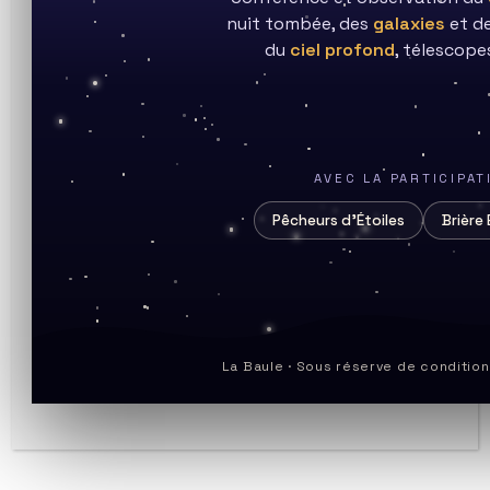
nuit tombée, des
galaxies
et d
du
ciel profond
, télescopes
AVEC LA PARTICIPA
Pêcheurs d’Étoiles
Brière 
Soleil et protubérances
La Baule · Sous réserve de conditio
Auteur/autrice
Publication
Post
bruno
17 juillet 2023
soleil
de
publiée :
category:
Commentaires
0 commentaire
la
de
publication :
la
publication :