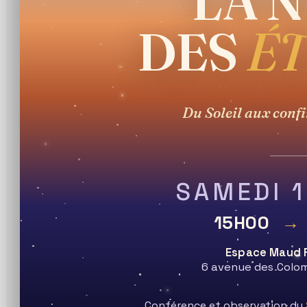
LA N
PRESQU'ILE GUERANDAISE
DES
ÉT
MENU
Du Soleil aux confi
Blog
>
PM
>
Juil
>
17
>
soleil
>
Soleil et protubérances
SAMEDI 
15H00
→
Espace Maud 
6 avenue des Colom
Conférence et observation du